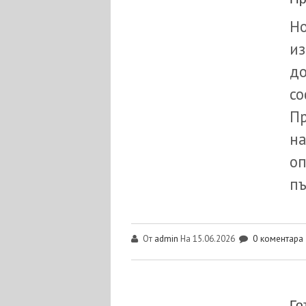
Но
из
до
со
Пр
на
оп
пъ
admin
0 коментара
От
На 15.06.2026
Го