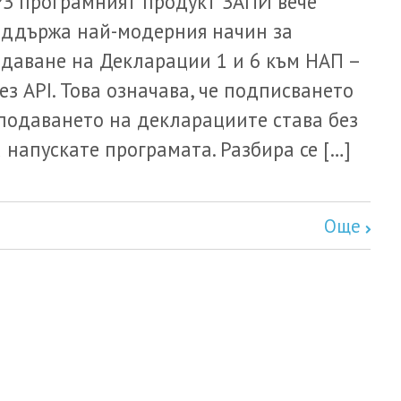
З програмният продукт ЗАПИ вече
ддържа най-модерния начин за
даване на Декларации 1 и 6 към НАП –
ез API. Това означава, че подписването
подаването на декларациите става без
 напускате програмата. Разбира се […]
Още