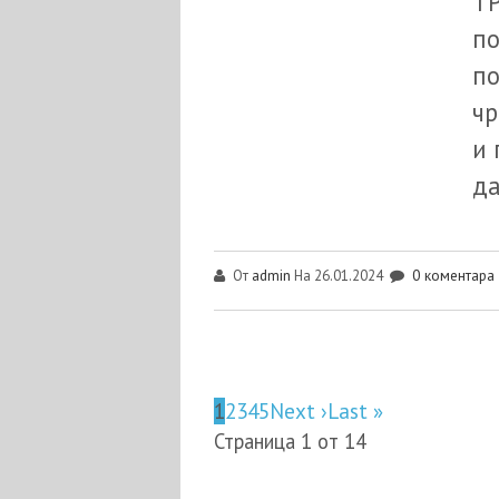
ТР
по
по
чр
и 
да
admin
0 коментара
От
На 26.01.2024
1
2
3
4
5
Next ›
Last »
Страница 1 от 14