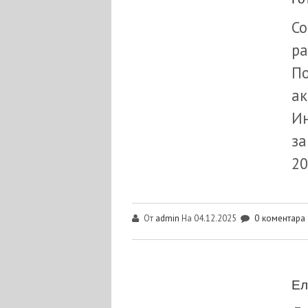
Со
ра
По
ак
Ин
за
20
admin
0 коментара
От
На 04.12.2025
Ел