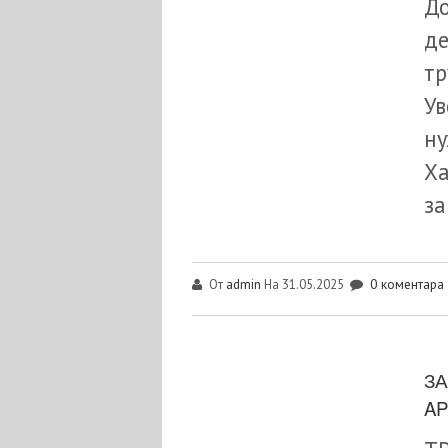
До
де
тр
Ув
ну
Ха
за
admin
0 коментара
От
На 31.05.2025
ЗА
AP