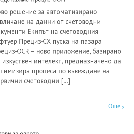
во решение за автоматизирано
вличане на данни от счетоводни
кументи Екипът на счетоводния
фтуер Прециз-СХ пуска на пазара
ециз-OCR – ново приложение, базирано
 изкуствен интелект, предназначено да
тимизира процеса по въвеждане на
рвични счетоводни […]
Още
тови за еврото