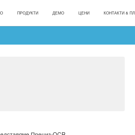
ЛО
ПРОДУКТИ
ДЕМО
ЦЕНИ
КОНТАКТИ & П
едставяме Прециз-OCR