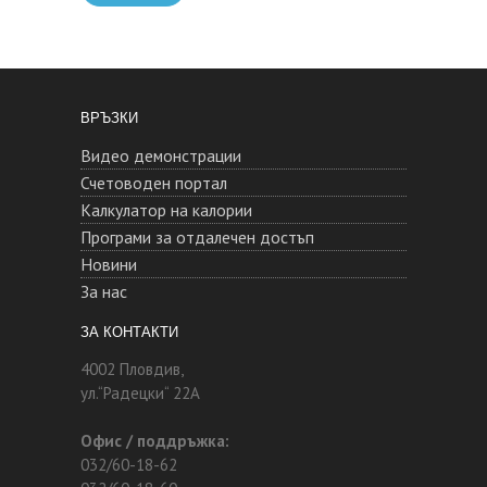
ВРЪЗКИ
Видео демонстрации
Счетоводен портал
Калкулатор на калории
Програми за отдалечен достъп
Новини
За нас
ЗА КОНТАКТИ
4002 Пловдив,
ул.“Радецки“ 22А
Офис / поддръжка:
032/60-18-62