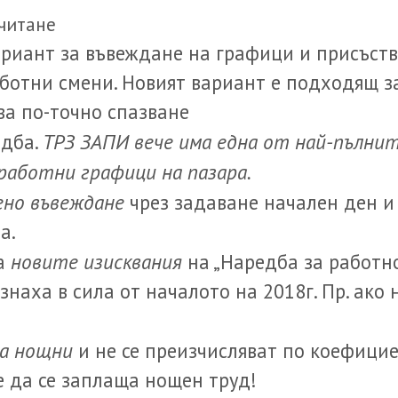
читане
риант за въвеждане на графици и присъств
ботни смени. Новият вариант е подходящ з
ва по-точно спазване
ТРЗ ЗАПИ вече има една от най-пълнит
едба.
аботни графици на пазара.
ено въвеждане
чрез задаване начален ден и 
а.
новите изисквания
на
на „Наредба за работно
езнаха в сила от началото на 2018г. Пр. ако
т
за нощни
и не се преизчисляват по коефициен
 да се заплаща нощен труд!