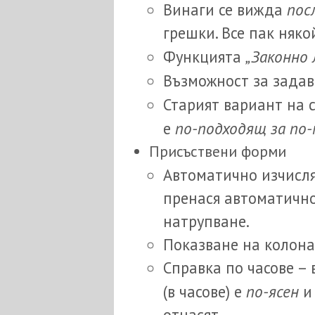
пос
Винаги се вижда
грешки. Все пак няк
„Законно 
Функцията
Възможност за задав
Старият вариант на 
по-подходящ за по
е
Присъствени форми
Автоматично изчисл
пренася автоматично
натрупване.
Показване на колона
Справка по часове –
по-ясен
(в часове) е
и 
отнасят.