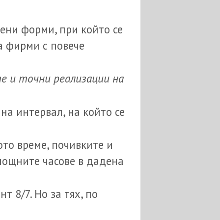
ени форми, при който се
а фирми с повече
е и точни реализации на
на интервал, на който се
то време, почивките и
 нощните часове в дадена
т 8/7. Но за тях, по