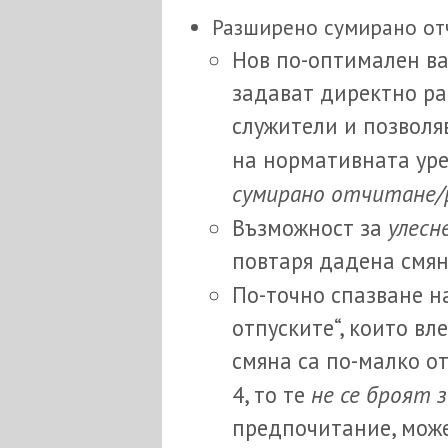
Разширено сумирано от
Нов по-оптимален ва
задават директно ра
служители и позволя
на нормативната ур
сумирано отчитане/р
улесн
Възможност за
повтаря дадена смян
По-точно спазване 
отпуските“, които вл
смяна са по-малко о
не се броят 
4, то те
предпочитание, може