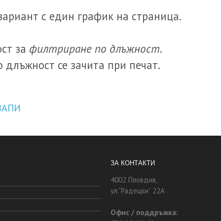
 вариант с един график на страница.
филтриране по длъжност
ост за
.
 длъжност се зачита при печат.
ЗАПИ
ЗА КОНТАКТИ
4002 Пловдив,
ул.“Радецки“ 22А
Офис / поддръжка: