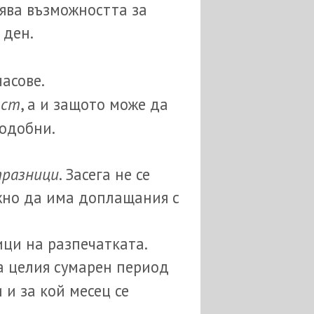
лява възможността за
 ден.
часове.
ост
, а и защото може да
подобни.
празници
. Засега не се
жно да има доплащания с
ици на разпечатката.
за целия сумарен период
 и за кой месец се