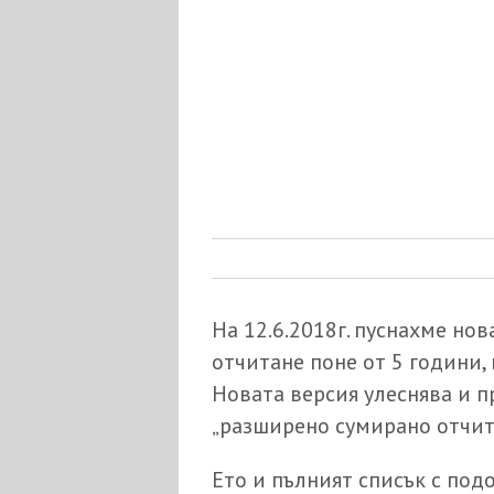
На 12.6.2018г. пуснахме но
отчитане поне от 5 години,
Новата версия улеснява и п
„разширено сумирано отчит
Ето и пълният списък с под