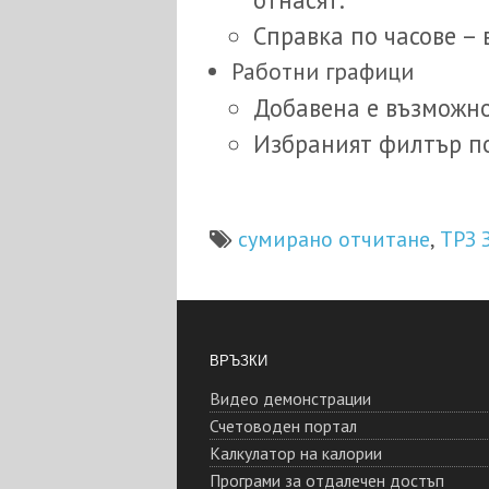
Справка по часове –
Работни графици
Добавена е възможн
Избраният филтър по
сумирано отчитане
ТРЗ 
,
ВРЪЗКИ
Видео демонстрации
Счетоводен портал
Калкулатор на калории
Програми за отдалечен достъп