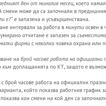
ледният ден от миналия месец
, което нама
ой смени може да са започнали в предишния
ли е?“
е запазена и усъвършенствана.
минути
ане интервали за работа в
освен в 
съвместим
сумирано отчитане е запазен за
-малки фирми
с няколко човека охрана или 
брой часове работа на официални 
яване на
 към доплащанията по КТ, защото е възмо
 с брой часове работа на официални празн
 варианта, който показва работния график 
показва кои смени на кой ден са започнали