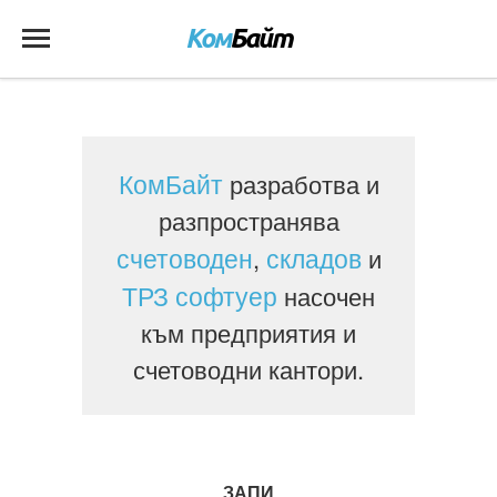
КомБайт
разработва и
разпространява
счетоводен
складов
,
и
ТРЗ софтуер
насочен
към предприятия и
счетоводни кантори.
ЗАПИ