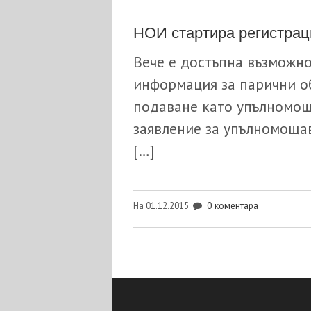
НОИ стартира регистраци
Вече е достъпна възможно
информация за парични о
подаване като упълномощ
заявление за упълномощав
[…]
0 коментара
На 01.12.2015