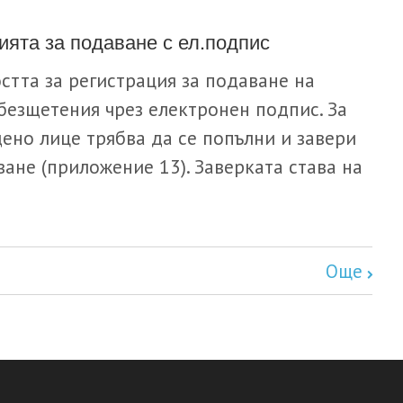
ята за подаване с ел.подпис
стта за регистрация за подаване на
безщетения чрез електронен подпис. За
ено лице трябва да се попълни и завери
ане (приложение 13). Заверката става на
Още