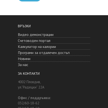
ВРЪЗКИ
Видео демонстрации
Счетоводен портал
Калкулатор на калории
Програми за отдалечен достъп
Новини
За нас
ЗА КОНТАКТИ
4002 Пловдив,
ул.“Радецки“ 22А
Офис / поддръжка:
032/60-18-62