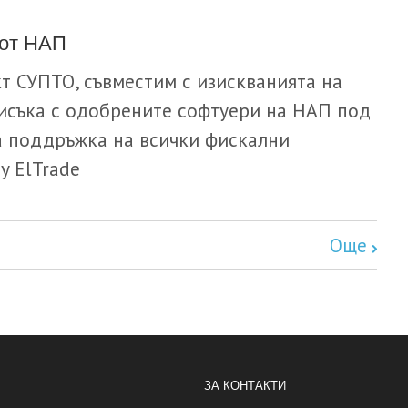
от НАП
т СУПТО, съвместим с изискванията на
писъка с одобрените софтуери на НАП под
а поддръжка на всички фискални
y ElTrade
Още
ЗА КОНТАКТИ