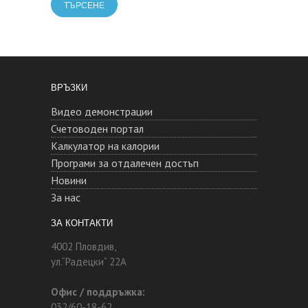
ВРЪЗКИ
Видео демонстрации
Счетоводен портал
Калкулатор на калории
Програми за отдалечен достъп
Новини
За нас
ЗА КОНТАКТИ
4002 Пловдив,
ул.“Радецки“ 22А
Офис / поддръжка:
032/60-18-62