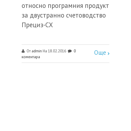
относно програмния продукт
за двустранно счетоводство
Прециз-СХ
admin
0
От
На 18.02.2016
Още
коментара