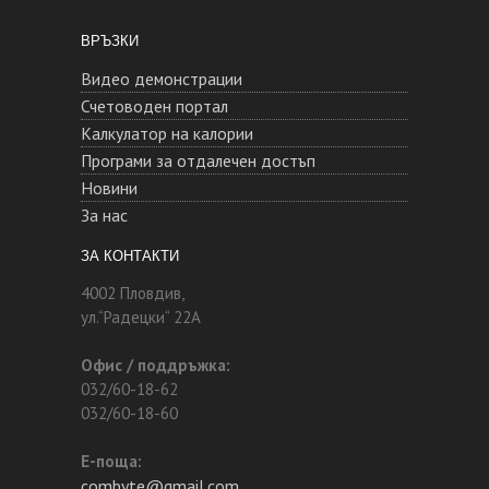
ВРЪЗКИ
Видео демонстрации
Счетоводен портал
Калкулатор на калории
Програми за отдалечен достъп
Новини
За нас
ЗА КОНТАКТИ
4002 Пловдив,
ул.“Радецки“ 22А
Офис / поддръжка:
032/60-18-62
032/60-18-60
Е-поща:
combyte@gmail.com