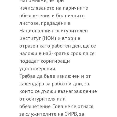
Напомняме, че при
изчисляването на паричните
обезщетения и болничните
листове, предадени в
Националният осигурителен
институт (НОИ) и втори е
отразен като работен ден, ще се
наложи в най-кратък срок да се
подадат коригиращи
удостоверения.
Трябва да бъде изключен и от
календара за работни дни, за
които се дължи възнаграждение
от осигурителя или
обезщетение. Това не се отнася
за служителите на СИРВ, за