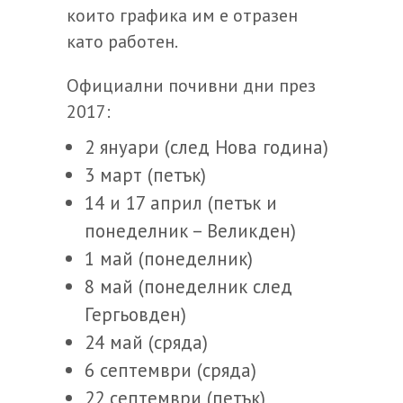
които графика им е отразен
като работен.
Официални почивни дни през
2017:
2 януари (след Нова година)
3 март (петък)
14 и 17 април (петък и
понеделник – Великден)
1 май (понеделник)
8 май (понеделник след
Гергьовден)
24 май (сряда)
6 септември (сряда)
22 септември (петък)