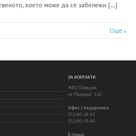
веното, което може да се забележи […]
Още
ЗА КОНТАКТИ
4002 Пловдив,
ул.“Радецки“ 22А
Офис / поддръжка:
032/60-18-62
032/60-18-60
Е-поща: