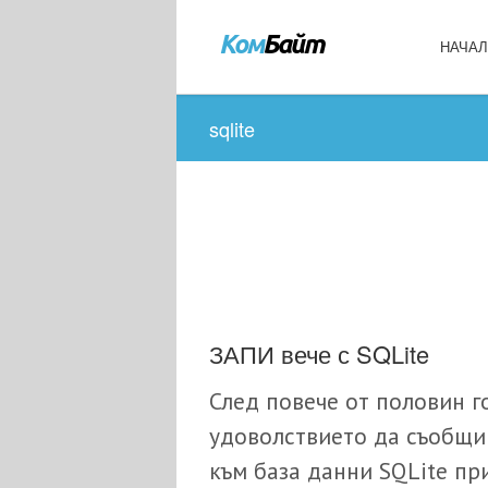
НАЧА
sqlite
ЗАПИ вече с SQLite
След повече от половин г
удоволствието да съобщи
към база данни SQLite пр