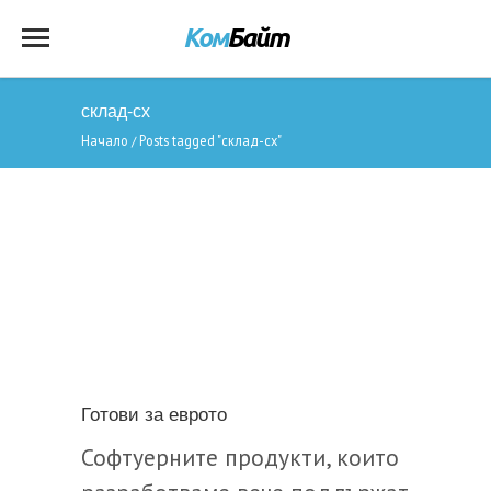
склад-сх
Начало
Posts tagged "склад-сх"
/
Готови за еврото
Софтуерните продукти, които