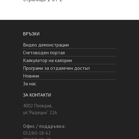
ВРЪЗКИ
Видео демонстрации
Счетоводен портал
Калкулатор на калории
Програми за отдалечен достъп
Новини
За нас
ЗА КОНТАКТИ
4002 Пловдив,
ул.“Радецки“ 22А
Офис / поддръжка:
032/60-18-62