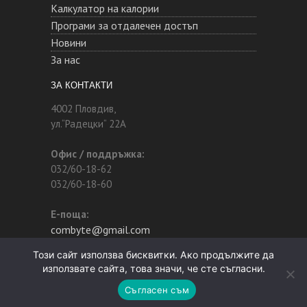
Калкулатор на калории
Програми за отдалечен достъп
Новини
За нас
ЗА КОНТАКТИ
4002 Пловдив,
ул.“Радецки“ 22А
Офис / поддръжка:
032/60-18-62
032/60-18-60
Е-поща:
combyte@gmail.com
Този сайт използва бисквитки. Ако продължите да
използвате сайта, това значи, че сте съгласни.
Лични данни
Съгласен съм
© КомБайт - Всички права запазени -