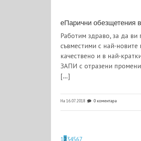
еПарични обезщетения в
Работим здраво, за да ви
съвместими с най-новите
качествено и в най-кратки
ЗАПИ с отразени промени
[…]
0 коментара
На 16.07.2018
1
2
3
4
5
6
7