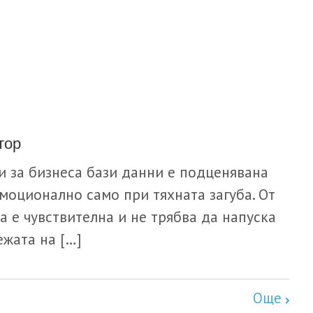
тор
 за бизнеса бази данни е подценявана
емоционално само при тяхната загуба. От
 е чувствителна и не трябва да напуска
жата на […]
Още