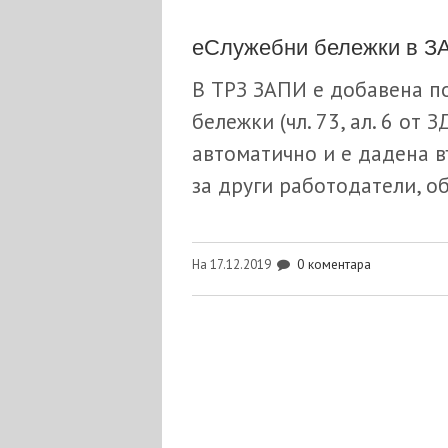
еСлужебни бележки в З
В ТРЗ ЗАПИ е добавена п
бележки (чл. 73, ал. 6 от
автоматично и е дадена 
за други работодатели, об
0 коментара
На 17.12.2019