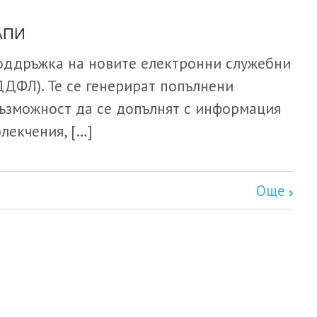
АПИ
оддръжка на новите електронни служебни
 ЗДДФЛ). Те се генерират попълнени
възможност да се допълнят с информация
лекчения, […]
Още