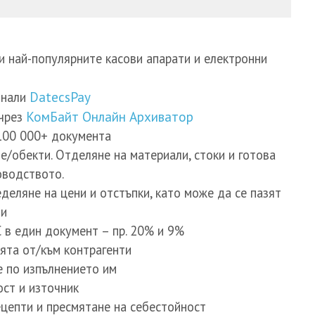
 най-популярните касови апарати и електронни
инали
DatecsPay
 чрез
КомБайт Онлайн Архиватор
100 000+ документа
/обекти. Отделяне на материали, стоки и готова
оводството.
деляне на цени и отстъпки, като може да се пазят
ти
 в един документ – пр. 20% и 9%
ята от/към контрагенти
е по изпълнението им
ост и източник
цепти и пресмятане на себестойност