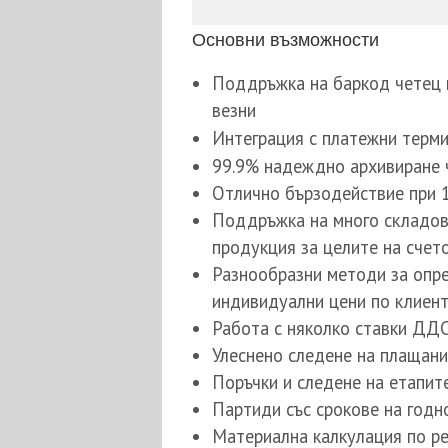
Основни възможности
Поддръжка на баркод четец и
везни
Интеграция с платежни терм
99.9% надеждно архивиране
Отлично бързодействие при 
Поддръжка на много складове
продукция за целите на счет
Разнообразни методи за опре
индивидуални цени по клиен
Работа с няколко ставки ДДС
Улеснено следене на плащани
Поръчки и следене на етапит
Партиди със срокове на годн
Материална калкулация по ре