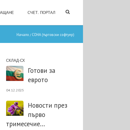
ЛАЩАНЕ
СЧЕТ. ПОРТАЛ
Начало
СОНА (търговски софтуер)
/
СКЛАД-СХ
Готови за
еврото
04.12.2025
Новости през
първо
тримесечие...