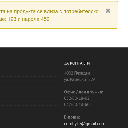
та на продукта се влиза с потребителско
ме: 123 и парола 456
ЗА КОНТАКТИ
4002 Пловдив,
ул.“Радецки“ 22А
Офис / поддръжка:
032/60-18-62
032/60-18-60
Е-поща:
combyte@gmail.com