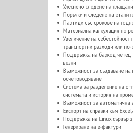
Улеснено следене на плащани
Поръчки и следене на етапит
Партиди със срокове на годн
Материална калкулация по ре
Увеличение на себестойностт
транспортни разходи или по-
Поддръжка на баркод четец и
везни
Възможност за създаване на 
осчетоводяване
Система за разделение на от
системата и история на пром
Възможност за автоматична 
Експорт на справки към Excel
Поддръжка на Linux сървър з
Генериране на е-фактури