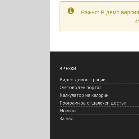
Важно: В демо версия
и
ВРЪЗКИ
Видео демонстрации
Счетоводен портал
Калкулатор на калории
Програми за отдалечен достъп
Новини
За нас