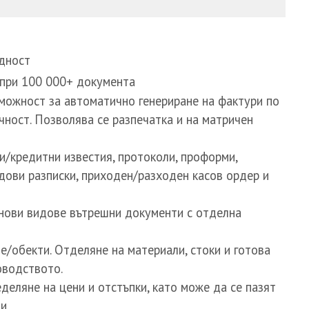
одност
при 100 000+ документа
можност за автоматично генериране на фактури по
чност. Позволява се разпечатка и на матричен
и/кредитни известия, протоколи, проформи,
дови разписки, приходен/разходен касов ордер и
 нови видове вътрешни документи с отделна
/обекти. Отделяне на материали, стоки и готова
оводството.
деляне на цени и отстъпки, като може да се пазят
ти