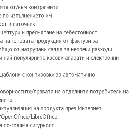
ята от/към контрагенти
е по изпълнението им
ост и източник
цептури и пресмятане на себестойност
а на готовата продукция от фактури за
общо от натрупани салда за непреки разходи
 най-популярните касови апарати и електронни
шаблони с контировки за автоматично
говорностите/правата на отделните потребители на
ените
актуализация на продукта през Интернет
/OpenOffice/LibreOffice
а по-голяма сигурност