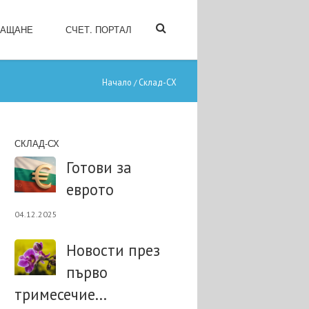
ЛАЩАНЕ
СЧЕТ. ПОРТАЛ
Начало
Склад-СХ
/
СКЛАД-СХ
Готови за
еврото
04.12.2025
Новости през
първо
тримесечие...