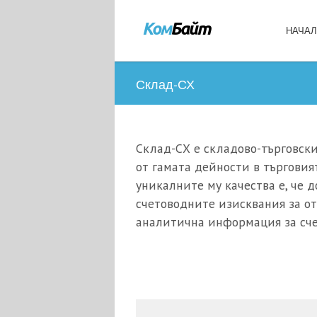
НАЧА
Склад-СХ
Склад-СХ е складово-търговски
от гамата дейности в търговия
уникалните му качества е, че д
счетоводните изисквания за от
аналитична информация за сче