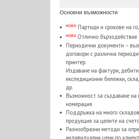
Основни възможности
ново
Партиди и срокове на г
ново
Отлично бързодействие 
Периодични документи – въз
договори с различна периоди
принтер.
Издаване на фактури, дебитн
експедиционни бележки, скла
др.
Възможност за създаване на
номерация
Поддръжка на много складове
продукция за целите на счет
Разнообразни методи за опре
индивидуални цени по клиен