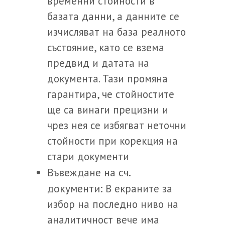
временни стойности в
базата данни, а данните се
изчисляват на база реалното
състояние, като се взема
предвид и датата на
документа. Тази промяна
гарантира, че стойностите
ще са винаги прецизни и
чрез нея се избягват неточни
стойности при корекция на
стари документи
Въвеждане на сч.
документи:
В екраните за
избор на последно ниво на
аналитичност вече има