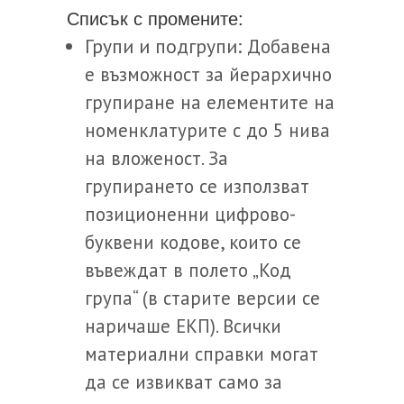
Списък с промените:
Групи и подгрупи:
Добавена
е възможност за йерархично
групиране на елементите на
номенклатурите с до 5 нива
на вложеност. За
групирането се използват
позиционенни цифрово-
буквени кодове, които се
въвеждат в полето „Код
група“ (в старите версии се
наричаше ЕКП). Всички
материални справки могат
да се извикват само за