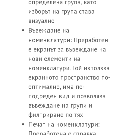
определена група, като
изборът на група става
визуално
Въвеждане на
номенклатури:
Преработен
е екранът за въвеждане на
нови елементи на
номенклатури. Той използва
екранното пространство по-
оптимално, има по-
подреден вид и позволява
въвеждане на групи и
филтриране по тях
Печат на номенклатури:
Преработена е справка