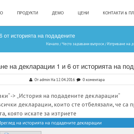
ЛО
ПРОДУКТИ
ДЕМО
ЦЕНИ
КОНТАКТИ & П
6 от историята на подадените
Начало
Често задавани въпроси
Изтриване на д
/
/
не на декларации 1 и 6 от историята на по
admin
0 коментара
От
На 12.04.2016
ки“ -> „История на подадените декларации“
всички декларации, които сте отбелязали, че са 
, която искате за изтриете