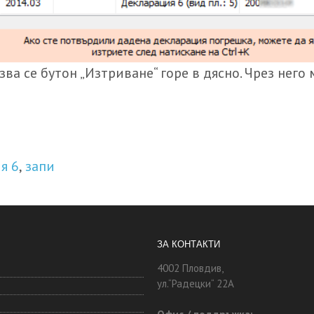
азва се бутон „Изтриване“ горе в дясно. Чрез нег
я 6
запи
,
ЗА КОНТАКТИ
4002 Пловдив,
ул.“Радецки“ 22А