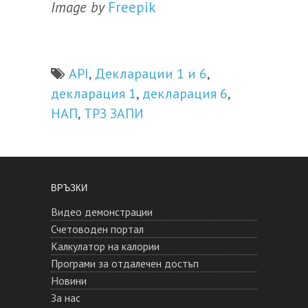
Image by
Freepik
API
Декларации 1 и 6
,
,
декларация 1
декларация 6
,
,
НАП
ТРЗ ЗАПИ
,
ВРЪЗКИ
Видео демонстрации
Счетоводен портал
Калкулатор на калории
Програми за отдалечен достъп
Новини
За нас