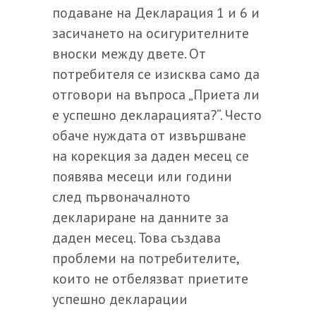
подаване на Декларация 1 и 6 и
засичането на осигурителните
вноски между двете. От
потребителя се изисква само да
отговори на въпроса „Приета ли
е успешно декларацията?“. Често
обаче нуждата от извършване
на корекция за даден месец се
появява месеци или години
след първоначалното
деклариране на данните за
даден месец. Това създава
проблеми на потребителите,
които не отбелязват приетите
успешно декларации