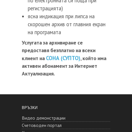
по електронната си поща при
регистрацията)
ясна индикация при липса на
скорошен архив от главния екран
на програмата
Услугата за архивиране се
предоставя безплатно на всеки
СОНА (СУПТО)
клиент на
, който има
активен абонамент за Интернет
Актуализация.
ВРЪЗКИ
Видео демонстрации
Счетоводен портал