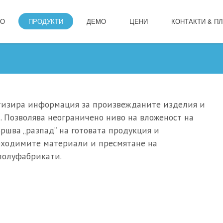
ЛО
ПРОДУКТИ
ДЕМО
ЦЕНИ
КОНТАКТИ & П
тизира информация за произвежданите изделия и
. Позволява неограничено ниво на вложеност на
ршва „разпад“ на готовата продукция и
бходимите материали и пресмятане на
 полуфабрикати.