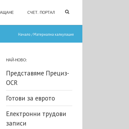
ЛАЩАНЕ
СЧЕТ. ПОРТАЛ
Начало
Материална калкулация
/
НАЙ-НОВО:
Представяме Прециз-
OCR
Готови за еврото
Електронни трудови
записи