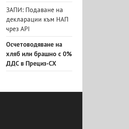
ЗАПИ: Подаване на
декларации към НАП
чрез API
Осчетоводяване на
хляб или брашно с 0%
ДДС в Прециз-СХ