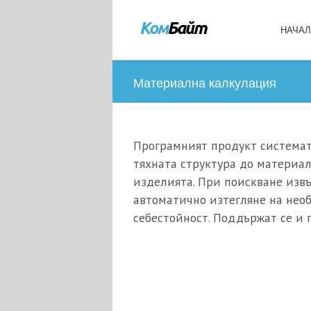
НАЧА
Материална калкулация
Програмният продукт система
тяхната структура до материал
изделията. При поискване извъ
автоматично изтегляне на нео
себестойност. Поддържат се и