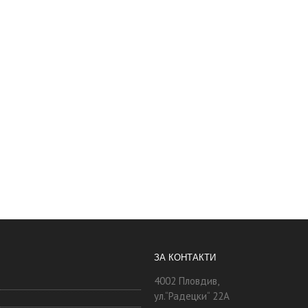
ЗА КОНТАКТИ
4002 Пловдив,
ул.“Радецки“ 22А